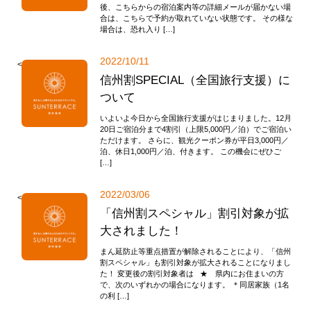
後、こちらからの宿泊案内等の詳細メールが届かない場
合は、こちらで予約が取れていない状態です。 その様な
場合は、恐れ入り […]
2022/10/11
<
信州割SPECIAL（全国旅行支援）に
ついて
いよいよ今日から全国旅行支援がはじまりました。12月
20日ご宿泊分まで4割引（上限5,000円／泊）でご宿泊い
ただけます。 さらに、観光クーポン券が平日3,000円／
泊、休日1,000円／泊、付きます。 この機会にぜひご
[…]
2022/03/06
<
「信州割スペシャル」割引対象が拡
大されました！
まん延防止等重点措置が解除されることにより、「信州
割スペシャル」も割引対象が拡大されることになりまし
た！ 変更後の割引対象者は ★ 県内にお住まいの方
で、次のいずれかの場合になります。 ＊同居家族（1名
の利 […]